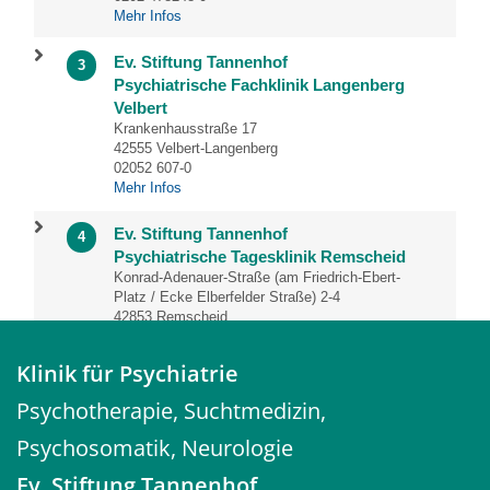
Mehr Infos
Ev. Stiftung Tannenhof
3
Psychiatrische Fachklinik Langenberg
Velbert
Krankenhausstraße 17
42555 Velbert-Langenberg
02052 607-0
Mehr Infos
Ev. Stiftung Tannenhof
4
Psychiatrische Tagesklinik Remscheid
Konrad-Adenauer-Straße (am Friedrich-Ebert-
Platz / Ecke Elberfelder Straße) 2-4
42853 Remscheid
02191 12-3500
Mehr Infos
Klinik für Psychiatrie
Ev. Stiftung Tannenhof
Psychotherapie, Suchtmedizin,
5
Gerontopsychiatrische und
Psychosomatik, Neurologie
psychiatrische Tageskliniken
Wuppertal-Elberfeld (GPZ)
Ev. Stiftung Tannenhof