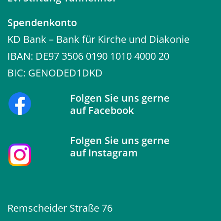
Wesendonkstraße / Ecke Hofaue 7
42103 Wuppertal-Elberfeld
0202 49666-18 (Gerontopsychiatrische
Spendenkonto
Tageskliniken GPZ), 0202 49666-23
KD Bank – Bank für Kirche und Diakonie
(Psychiatrische Tageskliniken)
Mehr Infos
IBAN: DE97 3506 0190 1010 4000 20
Ev. Stiftung Tannenhof
6
BIC: GENODED1DKD
Psychiatrische Tagesklinik Wuppertal-
Elberfeld
Folgen Sie uns gerne
Hofkamp 31-35
42103 Wuppertal-Elberfeld
auf
Facebook
0202 98069-0
Mehr Infos
Folgen Sie uns gerne
Ev. Stiftung Tannenhof
7
auf
Instagram
Psychiatrische Tagesklinik Wuppertal-
Barmen
Märkische Straße 8
42281 Wuppertal-Barmen
0202 25264-0
Mehr Infos
Remscheider Straße 76
Ev. Stiftung Tannenhof