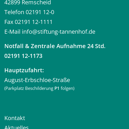
42899 Remscheid
8
Institutsambulanz der psychiatrischen
Telefon
02191 12-0
Klinik Wuppertal
Friedrich-Engels-Allee 156a
Fax 02191 12-1111
42285 Wuppertal-Barmen
0202 26555-66
E-Mail
info@stiftung-tannenhof.de
Mehr Infos
Notfall
& Zentrale Aufnahme 24 Std.
02191 12-1173
Hauptzufahrt:
August-Erbschloe-Straße
(Parkplatz Beschilderung
P1
folgen)
Kontakt
Aktuelles