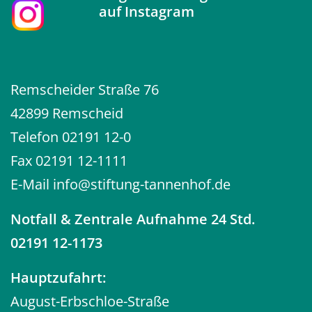
7
auf
Instagram
Psychiatrische Tagesklinik Wuppertal-
Barmen
Märkische Straße 8
42281 Wuppertal-Barmen
0202 25264-0
Mehr Infos
Remscheider Straße 76
Ev. Stiftung Tannenhof
42899 Remscheid
8
Institutsambulanz der psychiatrischen
Telefon
02191 12-0
Klinik Wuppertal
Friedrich-Engels-Allee 156a
Fax 02191 12-1111
42285 Wuppertal-Barmen
0202 26555-66
E-Mail
info@stiftung-tannenhof.de
Mehr Infos
Notfall
& Zentrale Aufnahme 24 Std.
02191 12-1173
Hauptzufahrt:
August-Erbschloe-Straße