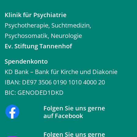
02191 12-3500
Mehr Infos
Klinik für Psychiatrie
Ev. Stiftung Tannenhof
Psychotherapie, Suchtmedizin,
5
Gerontopsychiatrische und
Psychosomatik, Neurologie
psychiatrische Tageskliniken
Wuppertal-Elberfeld (GPZ)
Ev. Stiftung Tannenhof
Wesendonkstraße / Ecke Hofaue 7
42103 Wuppertal-Elberfeld
0202 49666-18 (Gerontopsychiatrische
Spendenkonto
Tageskliniken GPZ), 0202 49666-23
KD Bank – Bank für Kirche und Diakonie
(Psychiatrische Tageskliniken)
Mehr Infos
IBAN: DE97 3506 0190 1010 4000 20
Ev. Stiftung Tannenhof
6
BIC: GENODED1DKD
Psychiatrische Tagesklinik Wuppertal-
Elberfeld
Folgen Sie uns gerne
Hofkamp 31-35
42103 Wuppertal-Elberfeld
auf
Facebook
0202 98069-0
Mehr Infos
Folgen Sie uns gerne
Ev. Stiftung Tannenhof