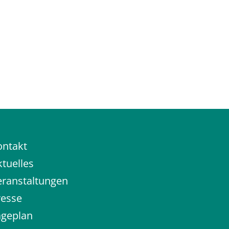
ontakt
tuelles
eranstaltungen
resse
ageplan