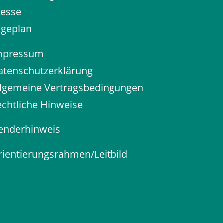
resse
ageplan
mpressum
atenschutzerklärung
llgemeine Vertragsbedingungen
echtliche Hinweise
enderhinweis
rientierungsrahmen/Leitbild