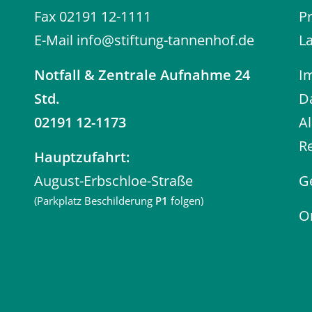
Fax 02191 12-1111
P
E-Mail
info@stiftung-tannenhof.de
L
Notfall
& Zentrale Aufnahme 24
I
Std.
D
02191 12-1173
A
R
Hauptzufahrt:
August-Erbschloe-Straße
G
(Parkplatz Beschilderung
P1
folgen)
O